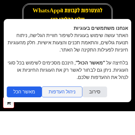
להצטרפות לקבוצת הWhatsApp
שלנו הקליקו כאן
אנחנו משתמשים בעוגיות
האתר עושה שימוש בעוגיות לשיפור חוויית הגלישה, ניתוח
Copyright © 2019 ROCKVILLE, All
תנועת גולשים, והתאמת תכנים והצעות אישיות. חלק מהעוגיות
Rights Reserved
חיוניות לפעילות התקינה של האתר.
Created by
Ortal Lavie
בלחיצה על
“מאשר הכול”
, הינכם מסכימים לשימוש בכל סוגי
העוגיות. ניתן גם לבחור לאשר רק את העוגיות החיוניות או
לנהל את ההעדפות שלכם.
סירוב
ניהול העדפות
מאשר הכל
folyou
חנות אונליין בקלות
ההז
שלך