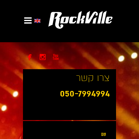



צרו קשר
050-7994994
שם