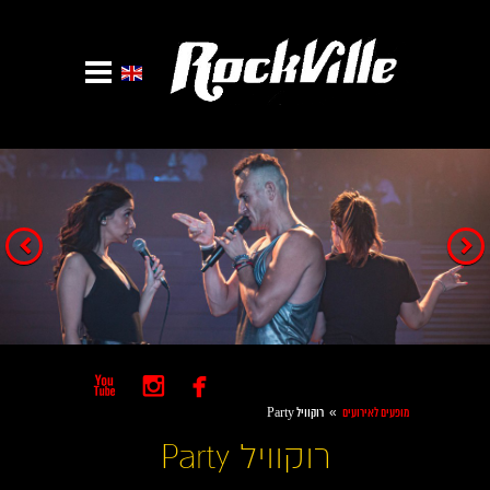
הקודם
הבא



»
מופעים לאירועים
רוקוויל Party
רוקוויל Party