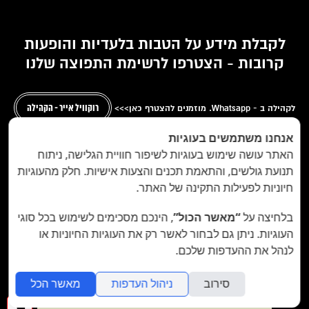
לקבלת מידע על הטבות בלעדיות והופעות
קרובות - הצטרפו לרשימת התפוצה שלנו
לקהילה ב - Whatsapp. מוזמנים להצטרף כאן>>>
רוקוויל אייר - הקהילה
אנחנו משתמשים בעוגיות
האתר עושה שימוש בעוגיות לשיפור חוויית הגלישה, ניתוח
תנועת גולשים, והתאמת תכנים והצעות אישיות. חלק מהעוגיות
חיוניות לפעילות התקינה של האתר.
בלחיצה על
“מאשר הכול”
, הינכם מסכימים לשימוש בכל סוגי
העוגיות. ניתן גם לבחור לאשר רק את העוגיות החיוניות או
לנהל את ההעדפות שלכם.
מאשר/ת את
תנאי השימוש
והצטרפות למאגר הלקוחות
וקבלת הודעות מאתר זה בלבד (לא ספאם)
סירוב
ניהול העדפות
מאשר הכל
ההז