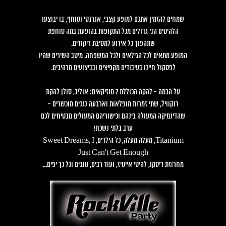
שמחים להזמין אתכם למופע קצבי, אנרגטי וסוחף, בו יבוצעו
הלהיטים הכי גדולים מכל התקופות בהופעת במה סוחפת
שתהפוך כל אירוע למסיבת ריקודים.
המופע מתאים לכל הגילאים ולכל המשפחה. מיטב השירים שהיו
לפסקול חיינו בעיבודים מקפיצים ובביצועים מרהיבים.
על הבמה - להקה הכוללת 7 מוזיקאים: אוליב, סולן להקת
רוקוויל, שתי זמרות מופלאות וארבעה נגנים מוכשרים -
שהדינמיקה המעולה בינהם וכישוריהם המעולים מבטיחים לכם
ערב בלתי נשכח!
Titanium, מעלה מעלה, כל הילדים, Sweet Dreams, I
Just Can't Get Enough
מחרוזת דיסקו, להיטי אייטיז, ועוד רבים, טובים וכל כך יפים...